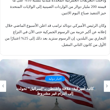
ودخلت التعريفات الجمركية المحددة مبدئيًا بنسبة 10% على ما
قيمته 200 مليار ​دولار​ من الواردات الصينية إلى ​الولايات المتحدة​
حيز التنفيذ صباح اليوم الاثنين.
وكان الرئيس الأميركي دونالد ترامب قد اعلن الأسبوع الماضي خلال
إعلانه عن أكبر حزمة من الرسوم الجمركية حتى الآن في النزاع
التجاري بين البلدين، إن الرسوم ستزيد بعد ذلك إلى 25% اعتبارًا من
الأول من كانون الثاني المقبل.
اخبار دولية
كاتبة أميركية: علاقة واشنطن بـ”إسرائيل” تحولت
إلى التزام غير مشروط