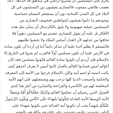
يحرم على المسلمين أن يشتروا أراضي في مناطق قد حددها ، ذلك
تعصب طائفي ممقوت فالنصارى يعيشون بين المسلمون في كل
البلاد في كل المدن اللبنانية دون أن يستشعر المسلم حساسية
بوجودهم ما داموا يعيشون كمواطنين فتخويف النصارى من
المسلمين عملية صهيونية ولا يليق بالكاردينال أن يتبنّى مثل هذه
الأفكار بل عليه أن يقول للنصارى عشتم مع المسلمين دهوراً فلا
تخافوا من عدلهم لأن العدل أساس الملك ولا تخشوا ظلمهم
فالمسلم لا يظلم أحدا علينا أن نتذكر دائماً أننا إن أردنا أن نكون سادة
في الأرض علينا أن نكون مسلمين أولاً فالعرب لم يعزوا في التاريخ إلا
بالإسلام فإن أردتم أن تكونوا سادة العالم فكونوا مسلمين فقد كان
آباؤكم أميين فسادوا العالم بالعدل كانوا أميين لا يعرف أحدهم كيف
يكتب اسمه أو اسم أبيه ولكن بالإسلام خرجوا من الأمية إلى المعرفة
والحكمة وأصبحت الدنيا كلها ترحب بهم وتستقبلهم على أنهم الأمة
المخلصة لهم من الأكاسرة والفراعنة والجبابرة من أجل هذا كنتم
العدول الذين رضيكم أن تحكموا العالم وَكَذَلِكَ جَعَلْنَاكُمْ أُمَّةً وَسَطاً
الأمة الوسط الأمة العادلة لِتَكُونُوا شُهَدَاءَ عَلَى النَّاسِ وَيَكُونَ الرَّسُولُ
عَلَيْكُمْ شَهِيداً يجب أن تكونوا أمة العدالة حتى تكونوا شهداء على
الناس تشهدون عليهم تشهدون على فاجرهم وكافرهم بالفجور