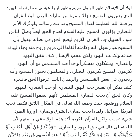
لولا أن الإسلام طهر البتول مريم وطهر ابنها عيسى عما يقوله اليهود
الذي يعتبرون المسيح دجالا وثمرة من ثمارات الزنى، لولا القرآن
ورحمة الله العظيمة لضاع المسيح وضاعت رسالته ولو تُرك الأمر
للنصارى يؤلهون المسيح عليه السلام لضاع الحق ايضاً وضلّ الناس
سواء السبيل جاء القرآن الكريم ليضع الحق في نصابه ليقول بأن
المسيح هو رسول الله وكلمته ألقاها إلى مريم وروح منه وجاء ليؤكد
صدقه وتكذيب اليهود ولكن يعجب الإنسان كيف يتفق اليهود
والنصارى ويشكلون معسكراً واحداً ضد المسلمين مع أن اليهود
يكرهون المسيح يكرهون النصارى والمسلمون يحبون المسيح وأمه
ويجدون في بعض القسيسين والرهبان أناسا عرفوا الحق فاتبعوه
كيف يمكن أن تفسر حب اليهود للنصارى أو حب النصارى لليهود
وكان الحق أن يحب النصارى المسلمين لأنهم انصفوا المسيح عليه
السلام ووضعوه حيث وضعه الله تعالى في المكان اللائق فكيف تحب
أمريكا إسرائيل ولماذا يحب نصارى الشرق ونصارى أوروبا اليهود
شيء عجيب ولكن القرآن الكريم أكد هذه الولاية في ما بينهم لأن
الله تعالى قال في حق اليهود والنصارى :” وَدَّ كَثِيرٌ مِّنْ أَهْلِ الْكِتَابِ لَوْ
يَرُدُّونَكُم مِّن بَعْدِ إِيمَانِكُمْ كُفَّاراً حَسَداً مِّنْ عِندِ أَنفُسِهِم مِّن بَعْدِ مَا تَبَيَّنَ