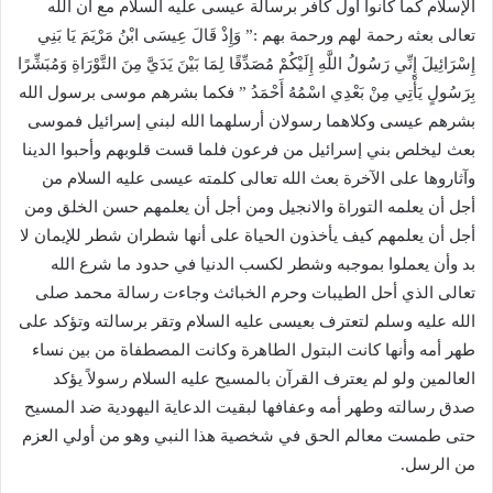
الإسلام كما كانوا أول كافر برسالة عيسى عليه السلام مع أن الله
تعالى بعثه رحمة لهم ورحمة بهم :” وَإِذْ قَالَ عِيسَى ابْنُ مَرْيَمَ يَا بَنِي
إِسْرَائِيلَ إِنِّي رَسُولُ اللَّهِ إِلَيْكُمْ مُصَدِّقًا لِمَا بَيْنَ يَدَيَّ مِنَ التَّوْرَاةِ وَمُبَشِّرًا
بِرَسُولٍ يَأْتِي مِنْ بَعْدِي اسْمُهُ أَحْمَدُ ” فكما بشرهم موسى برسول الله
بشرهم عيسى وكلاهما رسولان أرسلهما الله لبني إسرائيل فموسى
بعث ليخلص بني إسرائيل من فرعون فلما قست قلوبهم وأحبوا الدينا
وآثاروها على الآخرة بعث الله تعالى كلمته عيسى عليه السلام من
أجل أن يعلمه التوراة والانجيل ومن أجل أن يعلمهم حسن الخلق ومن
أجل أن يعلمهم كيف يأخذون الحياة على أنها شطران شطر للإيمان لا
بد وأن يعملوا بموجبه وشطر لكسب الدنيا في حدود ما شرع الله
تعالى الذي أحل الطيبات وحرم الخبائث وجاءت رسالة محمد صلى
الله عليه وسلم لتعترف بعيسى عليه السلام وتقر برسالته وتؤكد على
طهر أمه وأنها كانت البتول الطاهرة وكانت المصطفاة من بين نساء
العالمين ولو لم يعترف القرآن بالمسيح عليه السلام رسولاً يؤكد
صدق رسالته وطهر أمه وعفافها لبقيت الدعاية اليهودية ضد المسيح
حتى طمست معالم الحق في شخصية هذا النبي وهو من أولي العزم
من الرسل.