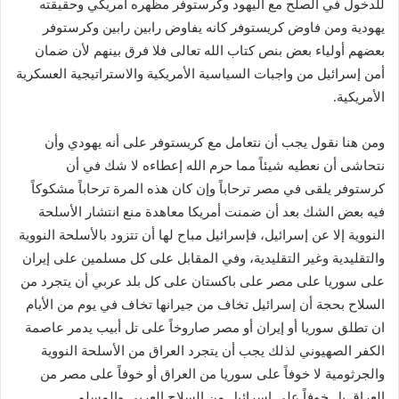
للدخول في الصلح مع اليهود وكرستوفر مظهره امريكي وحقيقته
يهودية ومن فاوض كريستوفر كانه يفاوض رابين رابين وكرستوفر
بعضهم أولياء بعض بنص كتاب الله تعالى فلا فرق بينهم لأن ضمان
أمن إسرائيل من واجبات السياسية الأمريكية والاستراتيجية العسكرية
الأمريكية.
ومن هنا نقول يجب أن نتعامل مع كريستوفر على أنه يهودي وأن
نتحاشى أن نعطيه شيئاً مما حرم الله إعطاءه لا شك في أن
كرستوفر يلقى في مصر ترحاباً وإن كان هذه المرة ترحاباً مشكوكاً
فيه بعض الشك بعد أن ضمنت أمريكا معاهدة منع انتشار الأسلحة
النووية إلا عن إسرائيل، فإسرائيل مباح لها أن تتزود بالأسلحة النووية
والتقليدية وغير التقليدية، وفي المقابل على كل مسلمين على إيران
على سوريا على مصر على باكستان على كل بلد عربي أن يتجرد من
السلاح بحجة أن إسرائيل تخاف من جيرانها تخاف في يوم من الأيام
ان تطلق سوريا أو إيران أو مصر صاروخاً على تل أبيب يدمر عاصمة
الكفر الصهيوني لذلك يجب أن يتجرد العراق من الأسلحة النووية
والجرثومية لا خوفاً على سوريا من العراق أو خوفاً على مصر من
العراق بل خوفاً على إسرائيل من السلاح العربي والمسلم.