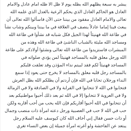
يبشر به سبعة يظلهم الله بظله يوم لا ظل الا ظله امام عادل والامام
العادل هو الحاكم العادل الذي يحكم الرعية بالعدل الذي علمه الله
تعالى والامام العادل مفقود من بيننا حتى الآن فاسألوا الله تعالى أن
يبعث فينا إماما عادلاً ينصف في العلاقة في ما بيننا وبينكم وشاب نشأ
في طاعة الله فهنيئاً لهذا الجيل فكل شبابه قد نشأوا في طاعة الله
ومساجد الله مليئة بالشباب الناشئ في طاعة الله وهذه من
المبشرات فاستزيدوا من طاعة الله تعالى ونشئوا أولادكم على طاعة
الله ورجل معلق قلبه بالمساجد فهنيئاً لمن يؤدي صلواته في
المساجد فهنيئاً لكم فقد لبيتم نداء المؤذن وقد تعلقت قلبكم
بالمساجد رجل قلبه معلق بالمساجد لا يخرج حتى يعود إذا سمع
النداء ورجلان تحابا في الله فإن أردتم أن يظلكم الله بظل العرش
فتحابوا في الله لا تتحابوا في القرابة ولا في الصادقة ولا في الزمالة
ولا في العروبة لا تتحابوا إلا في الله ثم بعد ذلك أحبوا مواطنيكم بعد
أن تتحابوا في الله أحبوا أقاربكم فإن الله يحب من أحب أقاربه ولكن
حب في الله لا حب في العصبية ورجل دعته امرأة ذات منصب وجمال
أو ذات حسن فقال إني أخاف الله كان كيوسف عليه السلام رجل
يبتعد عن الفاحشة ولو أغرته امرأة جميلة إن بعض النساء تغري