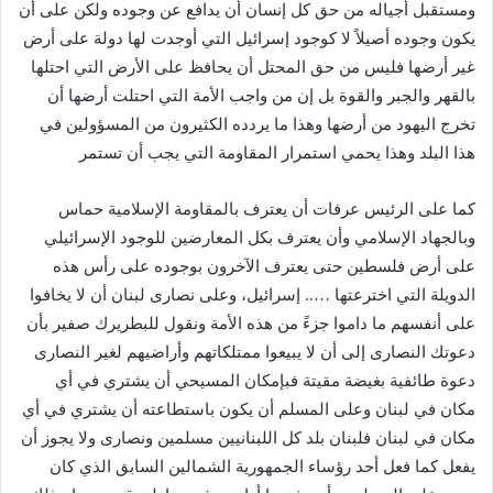
ومستقبل أجياله من حق كل إنسان أن يدافع عن وجوده ولكن على أن
يكون وجوده أصيلاً لا كوجود إسرائيل التي أوجدت لها دولة على أرض
غير أرضها فليس من حق المحتل أن يحافظ على الأرض التي احتلها
بالقهر والجبر والقوة بل إن من واجب الأمة التي احتلت أرضها أن
تخرج اليهود من أرضها وهذا ما يردده الكثيرون من المسؤولين في
هذا البلد وهذا يحمي استمرار المقاومة التي يجب أن تستمر
كما على الرئيس عرفات أن يعترف بالمقاومة الإسلامية حماس
وبالجهاد الإسلامي وأن يعترف بكل المعارضين للوجود الإسرائيلي
على أرض فلسطين حتى يعترف الآخرون بوجوده على رأس هذه
الدويلة التي اخترعتها ….. إسرائيل، وعلى نصارى لبنان أن لا يخافوا
على أنفسهم ما داموا جزءً من هذه الأمة ونقول للبطريرك صفير بأن
دعوتك النصارى إلى أن لا يبيعوا ممتلكاتهم وأراضيهم لغير النصارى
دعوة طائفية بغيضة مقيتة فبإمكان المسيحي أن يشتري في أي
مكان في لبنان وعلى المسلم أن يكون باستطاعته أن يشتري في أي
مكان في لبنان فلبنان بلد كل اللبنانيين مسلمين ونصارى ولا يجوز أن
يفعل كما فعل أحد رؤساء الجمهورية الشمالين السابق الذي كان