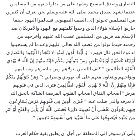
النصارى وصدق المسيح ونشهد على من بدلوا دينهم من المسلمين
عندما نشهد بصدق محمد صلى الله عليه وسلم نحن نعرف أن كثيرين
من المسلمين تحولوا إلى الصف الصهيوني فسالموا اليهود حينما
حاربوا الإسلام هؤلاء الذين وحدوا كلمتهم مع اليهود والأمريكان ضد
الإسلام هم فريق من المسلمين غضب الله عليهم وأخرجهم من
رحمته حينما تولوا من غضب الله تعالى عليهم وعندما لم يستجيبوا
لدعوة الحق قال فيهم :” يَا أَيُّهَا الَّذِينَ آمَنُوا لا تَتَّخِذُوا الْيَهُودَ وَالنَّصَارَى
أَوْلِيَاءَ بَعْضُهُمْ أَوْلِيَاءُ بَعْضٍ وَمَنْ يَتَوَلَّهُمْ مِنْكُمْ فَإِنَّهُ مِنْهُمْ إِنَّ اللَّهَ لا يَهْدِي
الْقَوْمَ الظَّالِمِينَ ” كلف الله من يتولاهم ومن يناصرهم ويسالمهم
ويؤاخيهم ويتعاون معهم على أنه يهودي ونصراني :” وَمَنْ يَتَوَلَّهُمْ مِنْكُمْ
فَإِنَّهُ مِنْهُمْ إِنَّ اللَّهَ لا يَهْدِي الْقَوْمَ الظَّالِمِينَ فترى الذين في قلوبهم
مرض” أصحاب النفاق أصحاب القلوب المريضة الشاكة بالحق التي
لا تعرفه والتي ضلت عنه: ” فَتَرَى الَّذِينَ فِي قُلُوبِهِمْ مَرَضٌ يُسَارِعُونَ
فِيهِم يَقُولُونَ نَخْشَى أَنْ تُصِيبَنَا دَائِرَةٌ فَعَسَى اللَّهُ أَنْ يَأْتِيَ بِالْفَتْحِ أَوْ أَمْرٍ
مِنْ عِنْدِهِ فَيُصْبِحُوا عَلَى مَا أَسَرُّوا فِي أَنفُسِهِمْ نَادِمِينَ “
يأتي كرستوفر إلى المنطقة من أجل أن يطبق بقية حكام العرب