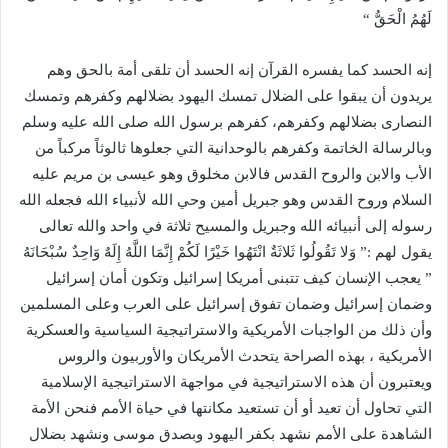
لَهُمُ الْحَقُّ “
إنه الحسد كما يفسره القرآن إنه الحسد أن تلقى أمة بالحق وهم
يريدون أن يبقوا على الضلال تمسك اليهود بضلالهم وكفرهم وتمسك
النصارى بضلالهم وكفرهم، كفرهم برسول الله صلى الله عليه وسلم
وبالرسالة الخاتمة وكفرهم بالوحدانية التي جعلوها ثالوثاً مركباً من
الأب والابن والروح القدس فالابن مخلوق وهو عيسى بن مريم عليه
السلام وروح القدس وهو جبريل أمين وحي الله لأنبياء الله فجعله الله
رسوله إلى أنبيائه الله وجبريل والمسيح ثلاثة في واحد والله تعالى
يقول لهم :” وَلا تَقُولُوا ثَلاثَةٌ انْتَهُوا خَيْرًا لَكُمْ إِنَّمَا اللَّهُ إِلَهٌ وَاحِدٌ سُبْحَانَهُ
” يعجب الإنسان كيف تتبنى أمريكا إسرائيل وتكون أمان إسرائيل
وضمان إسرائيل وضمان تفوق إسرائيل على العرب وعلى المسلمين
وأن ذلك من الواجبات الأمريكية والاستراتيجية السياسية والعسكرية
الأمريكية ، بهذه الصراحة يتحدث الأمريكان والأوربيون والروس
ويعتبرون أن هذه الاستراتيجية في مواجهة الاستراتيجية الإسلامية
التي تحاول أن تعيد أو أن تستعيد مكانتها في حياة الأمم فنحن الأمة
الشاهدة على الأمم نشهد بكفر اليهود وبصدق موسى ونشهد بضلال