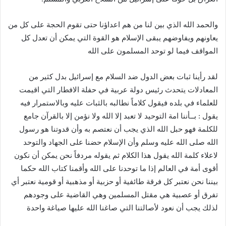
والحمد الله الذي بين لنا من هم اعداؤنا حتى تقوم الحجة على كل من
يعاونهم ويفاوضهم يبقى الإسلام هو القوة التي يمكن أن تعدل كل
المواقف فيما لو توحد المسلمون على الله
لقد رأينا ثبات بعض الدول ضد السلام مع إسرائيل بدل كثير من
المعادلات يتحدث رئيس دولة عربية في حفلة الافطار التي اقيمت
للعلماء في بلده فيقول كلاماً نطالبه بالثبات عليه وبالاستمرار فيه
يقول : بــأننا امة التوحيد لا تعبد إلا الله ولا نؤمن إلا بالقرآن جامع
للكلمة فهو حبل الله الذي يجب أن نعتصم به وأن قدوتنا هو رسول
الله صلى الله عليه وسلم وأن الإسلام حضنا على الجهاد والتوحد
لاعلاء كلمة الله يقول هذا الكلام ثم يقوله مردفاً نحن يمكن أن نكون
أقوى أمة في العالم إذا ما توحدنا على الله وأقمنا كتاب الله حكما
بيننا نحن نعتبر كل فرقة طائفية أو حزبية أو مذهبية أو قومية نعتبر أي
تفرق أو عصبية هي مقتل المسلمين وهي القاضية على وجودهم
لذلك يجب أن نعود لأصالتنا التي صاغنا الله عليها صياغة واحدة