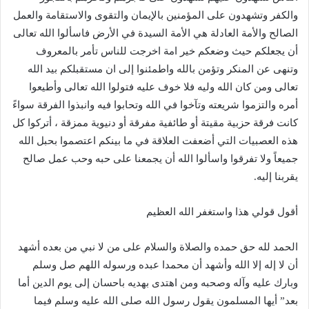
والكفر وتشهدون على المؤمنين بالإيمان والتقوى والاستقامة والعمل
الصالح والأمة العادلة هي الأمة السيدة في الأرض فاسألوا الله تعالى
أن يجعلكم حيث وضعكم خير امة اخرجت للناس تأمر بالمعروف
وتنهى عن المنكر وتؤمن بالله واطمئنوا إلى ان مستقبلكم بيد الله
تعالى ومن كان الله وليه فلا خوف عليه فتولوا الله تعالى وأطيعوا
أمره والتزموا شريعته وتآخوا في الله وتحابوا فيه وانبذوا الفرقة سواءً
كانت فرقة حزبية مقيتة أو طائفية مفرقة أو دنيوية ممزقة ، أتركوا كل
هذه العصبيات التي أضعفت العلاقة في ما بينكم اعتصموا بحبل الله
جميعاً ولا تفرقوا واسألوا الله أن يجمعنا على حبه وحب عمل صالح
يقربنا إليه.
أقول قولي هذا واستغفر الله العظيم
الحمد لله حق حمده والصلاة والسلام على من لا نبي من بعده أشهد
أن لا إله إلا الله وأشهد أن محمدا عبده ورسوله اللهم صل وسلم
وبارك عليه وآله وصحبه ومن اهتدى بهديه باحسان إلى يوم الدين أما
بعد” أيها المسلمون يقول رسول الله صلى الله عليه وسلم فيما