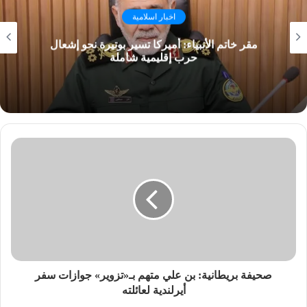
اخبار اسلامية
مقر خاتم الأنبياء: أميركا تسير بوتيرة نحو إشعال
حرب إقليمية شاملة
صحيفة بريطانية: بن علي متهم بـ«تزوير» جوازات سفر
أيرلندية لعائلته