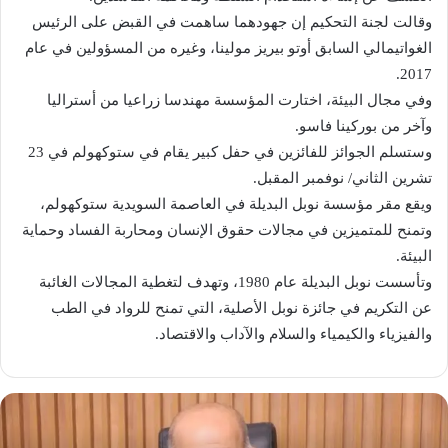
وقالت لجنة التحكيم إن جهودهما ساهمت في القبض على الرئيس
الغواتيمالي السابق أوتو بيريز مولينا، وغيره من المسؤولين في عام
2017.
وفي مجال البيئة، اختارت المؤسسة مهندسا زراعيا من أستراليا
وآخر من بوركينا فاسو.
وستسلم الجوائز للفائزين في حفل كبير يقام في ستوكهولم في 23
تشرين الثاني/ نوفمبر المقبل.
ويقع مقر مؤسسة نوبل البديلة في العاصمة السويدية ستوكهولم،
وتمنح للمتميزين في مجالات حقوق الإنسان ومحاربة الفساد وحماية
البيئة.
وتأسست نوبل البديلة عام 1980، وتهدف لتغطية المجالات الغائبة
عن التكريم في جائزة نوبل الأصلية، التي تمنح للرواد في الطب
والفيزياء والكيمياء والسلام والآداب والاقتصاد.