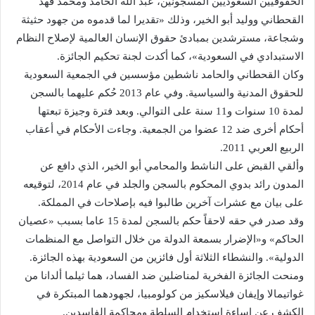
الحقوقيين السعوديين المسجونين، عبد الله الحامد ومحمد فهد
القحطاني ووليد أبو الخير، وذلك «تقديرا لما قدموه من جهود حثيثة
وشجاعة، مسترشدين بمبادئ حقوق الإنسان العالمية لإصلاح النظام
الاستبدادي في السعودية»، كما أكدت لجنة تحكيم الجائزة.
وكان القحطاني والحامد ناشطين مؤسسين في الجمعية السعودية
للحقوق المدنية والسياسية. وفي عام 2013 حُكم عليهما بالسجن
لمدة 10 سنوات و11 سنة على التوالي. وبعد فترة وجيزة تبعتها
أحكام أخرى ضد 12 عضوا من الجمعية. وجاءت الأحكام في أعقاب
الربيع العربي 2011.
وألقي القبض على الناشط والمحامي أبو الخير، الذي دافع عن
المدون رائد بدوي المحكوم بالسجن والجلد في عام 2014، لتوقيعه
على بيان مع عشرات آخرين طالبوا فيه بإصلاحات في المملكة.
وقد صدر في حقه لاحقاً حكم بالسجن لمدة 15 عاما بسبب «عصيان
الحاكم» و«الإضرار بسمعة الدولة من خلال التواصل مع المنظمات
الدولية». والنشطاء الثلاثة أول فائزين من السعودية بهذه الجائزة.
ومنحت الجائزة الفخرية لمناضلين ضد الفساد، هما ثيلما ألدانا من
غواتيمالا وإيفان فيلاسكيز من كولومبيا، لجهودهما المبتكرة في
الكشف عن إساءة استخدام السلطة ومحاكمة الفاسدين.