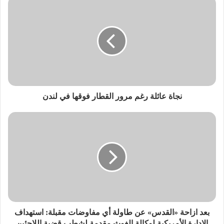
نجاة عائلة رغم مرور القطار فوقها في لندن
بعد ازاحة «القدس» عن طاولة أي مفاوضات مقبلة: استهداف
الإدارة الأمريكية لوكالة الغوث مقدمة لشطب قضية اللاجئين