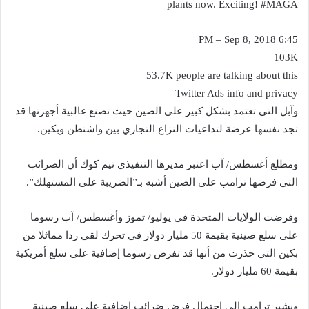
plants now. Exciting! #MAGA
6:45 PM – Sep 8, 2018
103K
53.7K people are talking about this
Twitter Ads info and privacy
وآبل التي تعتمد بشكل كبير على الصين حيث تصنع غالبية أجهزتها قد
تجد نفسها عرضة لتداعيات النزاع التجاري بين واشنطن وبكين.
ومطلع أغسطس/ آب اعتبر مديرها التنفيذي تيم كوك أن الضرائب
التي فرضها ترامب على الصين أشبه بـ”الضريبة على المستهلك”.
وفرضت الولايات المتحدة في يوليو/ تموز وأغسطس/ آب رسوما
على سلع صينية بقيمة 50 مليار دولار في تحرك لقي ردا مماثلا من
بكين التي حذرت من أنها قد تفرض رسوما إضافية على سلع أمريكية
بقيمة 60 مليار دولار.
ويشير ترامب إلى احتمال فرض ضرائب إضافية على سلع صينية