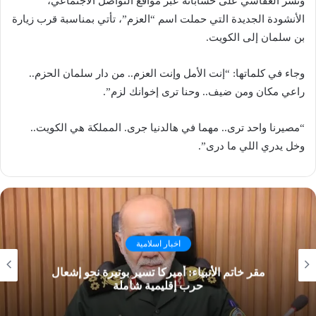
ونشر العفاسي على حساباته عبر مواقع التواصل الاجتماعي،
الأنشودة الجديدة التي حملت اسم “العزم”، تأتي بمناسبة قرب زيارة
بن سلمان إلى الكويت.
وجاء في كلماتها: “إنت الأمل وإنت العزم.. من دار سلمان الحزم..
راعي مكان ومن ضيف.. وحنا ترى إخوانك لزم”.
“مصيرنا واحد ترى.. مهما في هالدنيا جرى. المملكة هي الكويت..
وخل يدري اللي ما درى”.
اخبار اسلامية
مقر خاتم الأنبياء: أميركا تسير بوتيرة نحو إشعال
حرب إقليمية شاملة