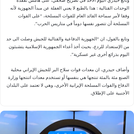
وتابع حيدري اليوم الأحد في تصريح صحفي، على هامش تفقده
الوحدات القتالية : هذا بالطبع لا يعني الغفلة عن مبدأ الجهوزية لأنه
وفقا لأمر سماحة القائد العام للقوات المسلحة، “على القوات
المسلحة أن تتصور نفسها دوماً في متاريس الحرب”.
وتابع بالقول، ان “الجهوزية الدفاعية والقتالية للجيش وصلت الى حد
من الإستعداد للردع، بحيث أخذ أعداء الجمهورية الإسلامية يتشبثون
اليوم بذرائع أخرى غير عسكرية”.
وأضاف حيدري، ان معدات قوات سلاح البر للجيش الإيراني محلية
الصنع مئة بالمئة تنتجها هي بنفسها أو تستخدم معدات اتنتجها وزارة
الدفاع والقوات المسلحة الإيرانية الأخرى، وهي لا تعتمد على البلدان
الأجنبية على الإطلاق.