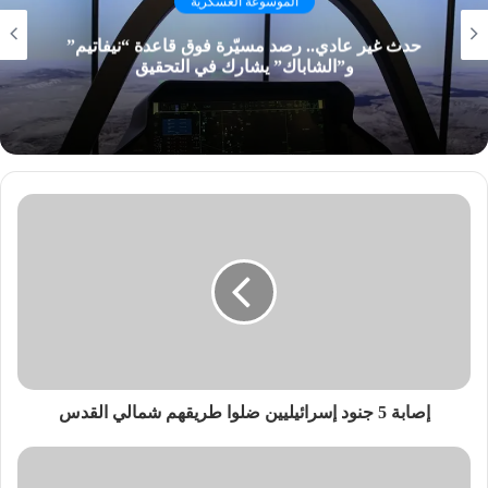
الموسوعة العسكرية
حدث غير عادي.. رصد مسيّرة فوق قاعدة “نيفاتيم”
و”الشاباك” يشارك في التحقيق
إصابة 5 جنود إسرائيليين ضلوا طريقهم شمالي القدس